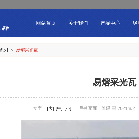
网站首页
关于我们
产品中心
经
系列
易熔采光瓦
>
易熔采光瓦
文字：
[大]
[中]
[小]
手机页面二维码
2021/8/